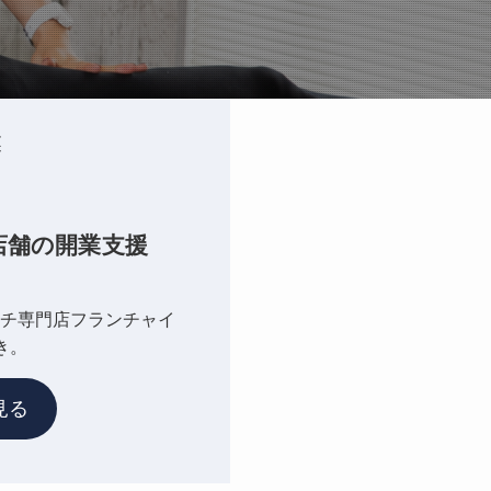
業
店舗の開業支援
チ専門店フランチャイ
き。
見る