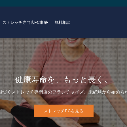
ストレッチ専門店FC事業
無料相談
健康寿命を、もっと長く。
健康寿命を、もっと長く。
人生をもっと豊かに
根づくストレッチ専門店のフランチャイズ。未経験から始めら
根づくストレッチ専門店のフランチャイズ。未経験から始めら
・観光・商業施設などのペット可対応を、仕組みから支援しま
ストレッチFCを見る
ストレッチFCを見る
詳しく見る →
詳しく見る →